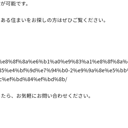
方が可能です。
りある住まいをお探しの方はぜひご覧ください。
lhouse/%e8%8f%8a%e6%b1%a0%e9%83%a1%e8%8f%8
5%e4%bf%9d%e7%94%b0-2%e9%9a%8e%e5%bb
c%ef%bd%84%ef%bd%8b/
したら、お気軽にお問い合わせください。