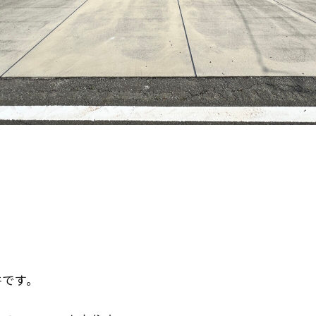
」
件です。