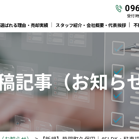
09
受付時間
選ばれる理由・売却実績
スタッフ紹介・会社概要・代表挨拶
不
稿
記事
（お知ら
（お知らせ）
【新規】菊陽町久保田｜4SLDK・駐車