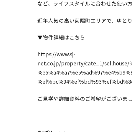
など、ライフスタイルに合わせた使い
近年人気の高い菊陽町エリアで、ゆと
▼物件詳細はこちら
https://www.sj-
net.co.jp/property/cate_1/sel
%e5%a4%a7%e5%ad%97%e4%b9%8
%ef%bc%94%ef%bd%93%ef%bd%8
ご見学や詳細資料のご希望がございま