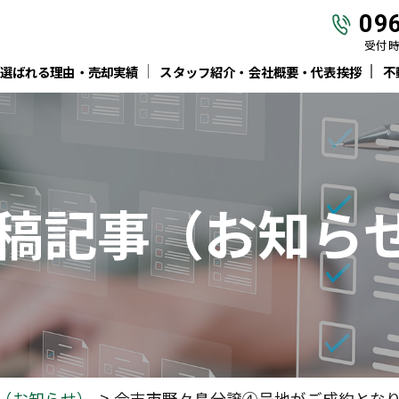
09
受付時間
選ばれる理由・売却実績
スタッフ紹介・会社概要・代表挨拶
不
稿
記事
（お知ら
（お知らせ）
合志市野々島分譲④号地がご成約とな