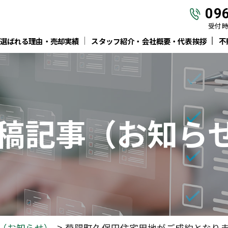
09
受付時間
選ばれる理由・売却実績
スタッフ紹介・会社概要・代表挨拶
不
稿
記事
（お知ら
（お知らせ）
菊陽町久保田住宅用地がご成約となり