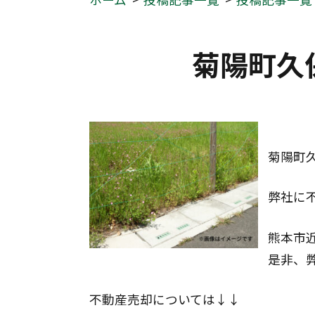
菊陽町久
菊陽町
弊社に
熊本市
是非、
不動産売却については↓↓