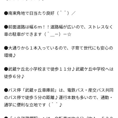
●南東角地で日当たり良好（＾＾）／
●前面道路は幅６ｍ！！道路幅が広いので、ストレスなく
車の駐車ができます（＾＿－）－☆
●大通りから１本入っているので、子育て世代にも安心の
環境♪
●武蔵ケ丘北小学校まで徒歩１１分♪武蔵ケ丘中学校へは
徒歩６分♪
●バス停「武蔵ヶ丘車庫前」は、電鉄バス・産交バス共同
のバス停で徒歩５分の距離♪運行本数も多いので、通勤・
通学に便利な立地です（＾＾♪