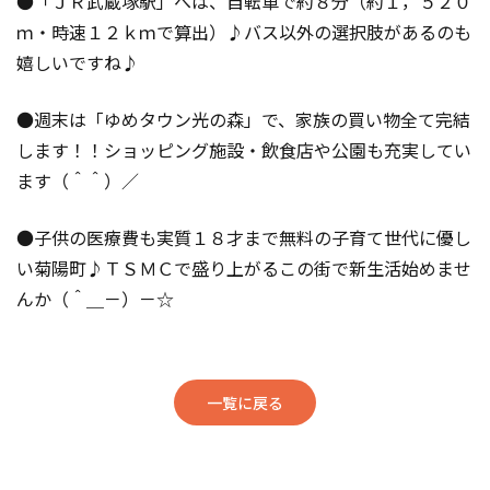
●「ＪＲ武蔵塚駅」へは、自転車で約８分（約１，５２０
ｍ・時速１２ｋｍで算出）♪バス以外の選択肢があるのも
嬉しいですね♪
●週末は「ゆめタウン光の森」で、家族の買い物全て完結
します！！ショッピング施設・飲食店や公園も充実してい
ます（＾＾）／
●子供の医療費も実質１８才まで無料の子育て世代に優し
い菊陽町♪ＴＳＭＣで盛り上がるこの街で新生活始めませ
んか（＾＿－）－☆ 
一覧に戻る