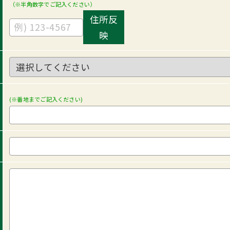
（※半角数字でご記入ください）
住所反
映
(※番地までご記入ください)