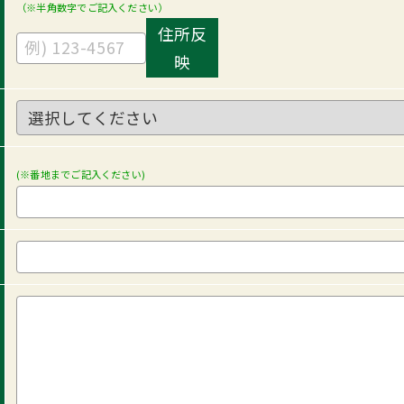
（※半角数字でご記入ください）
住所反
映
(※番地までご記入ください)