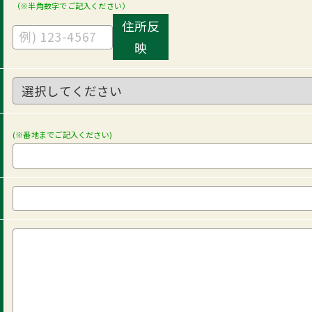
（※半角数字でご記入ください）
住所反
映
(※番地までご記入ください)