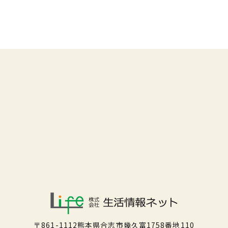
〒861-1112熊本県合志市幾久富1758番地110