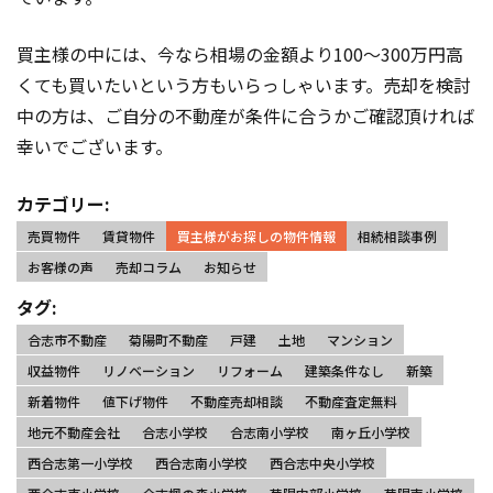
買主様の中には、今なら相場の金額より100～300万円高
くても買いたいという方もいらっしゃいます。売却を検討
中の方は、ご自分の不動産が条件に合うかご確認頂ければ
幸いでございます。
カテゴリー:
売買物件
賃貸物件
買主様がお探しの物件情報
相続相談事例
お客様の声
売却コラム
お知らせ
タグ:
合志市不動産
菊陽町不動産
戸建
土地
マンション
収益物件
リノベーション
リフォーム
建築条件なし
新築
新着物件
値下げ物件
不動産売却相談
不動産査定無料
地元不動産会社
合志小学校
合志南小学校
南ヶ丘小学校
西合志第一小学校
西合志南小学校
西合志中央小学校