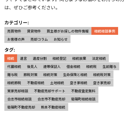
は、ぜひご参考ください。
カテゴリー:
売買物件
賃貸物件
買主様がお探しの物件情報
相続相談事例
お客様の声
売却コラム
お知らせ
タグ:
相続
遺言
遺産分割
相続登記
相続放棄
法定相続
代襲相続
後見人
連帯保証人
借金相続
相続税
生前贈与
贈与税
節税対策
相続対策
生命保険と相続
相続税対策
相続節税
不動産相続
土地相続
空き家相続
空き家売却
実家売却相談
不動産売却サポート
不動産査定無料
合志市相続相談
合志市不動産売却
菊陽町相続相談
菊陽町不動産売却
熊本不動産相続