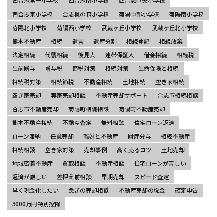
西合志第一小学校
西合志南小学校
西合志中央小学校
西合志東小学校
合志楓の森小学校
菊陽中部小学校
菊陽南小学校
菊陽北小学校
菊陽西小学校
武蔵ヶ丘小学校
武蔵ヶ丘北小学校
熊本不動産
相続
遺言
遺産分割
相続登記
相続放棄
法定相続
代襲相続
後見人
連帯保証人
借金相続
相続税
生前贈与
贈与税
節税対策
相続対策
生命保険と相続
相続税対策
相続節税
不動産相続
土地相続
空き家相続
空き家売却
実家売却相談
不動産売却サポート
合志市相続相談
合志市不動産売却
菊陽町相続相談
菊陽町不動産売却
熊本不動産相続
不動産査定
無料相談
住宅ローン返済
ローン滞納
任意売却
離婚と不動産
財産分与
相続不動産
相続相談
空き家対策
売却事例
高く売るコツ
土地売却
地域密着不動産
買取相談
不動産相談
住宅ローンが苦しい
返済が厳しい
差押え前相談
早期売却
スピード査定
早く現金化したい
急ぎの売却相談
不動産売却の税金
確定申告
3000万円特別控除