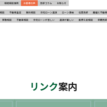
相続相談事例
お客様の声
売却コラム
お知らせ
相談
不動産査定
無料相談
住宅ローン返済
ローン滞納
任意売却
離婚と不動
買取相談
不動産相談
住宅ローンが苦しい
返済が厳しい
差押え前相談
早期売
リンク
案内