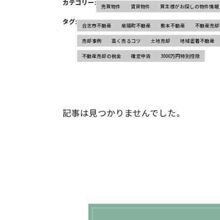
カテゴリー:
売買物件
賃貸物件
買主様がお探しの物件情報
タグ:
合志市不動産
菊陽町不動産
熊本不動産
不動産売却
売却事例
高く売るコツ
土地売却
地域密着不動産
不動産売却の税金
確定申告
3000万円特別控除
記事は見つかりませんでした。