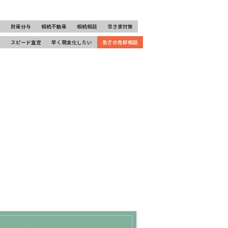
産
財産分与
相続不動産
相続相談
空き家対策
却
スピード査定
早く現金化したい
急ぎの売却相談